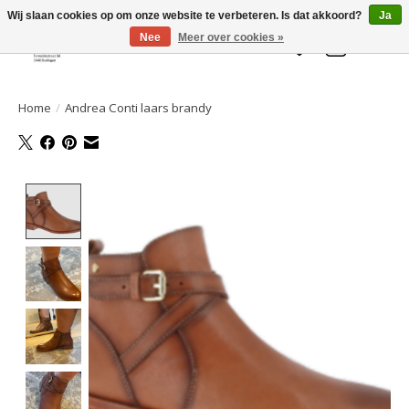
Welkom bij de Gelaarsde KAT
Wij slaan cookies op om onze website te verbeteren. Is dat akkoord?
Ja
Nee
Meer over cookies »
Verlanglijst
Winkelwa
Home
/
Andrea Conti laars brandy
Product image slideshow Items