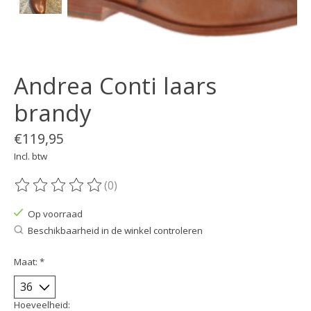
Andrea Conti laars
brandy
€119,95
Incl. btw
(0)
De beoordeling van dit product is
0
van de 5
Op voorraad
Beschikbaarheid in de winkel controleren
Maat:
*
Hoeveelheid: