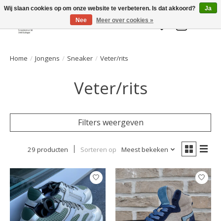
Welkom bij de Gelaarsde KAT
Wij slaan cookies op om onze website te verbeteren. Is dat akkoord?
Ja
Nee
Meer over cookies »
Verlanglijst
Winkelwa
Home
/
Jongens
/
Sneaker
/
Veter/rits
Veter/rits
Filters weergeven
29 producten
Sorteren op
Meest bekeken