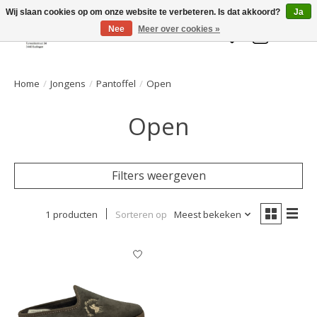
Welkom bij de Gelaarsde KAT
Wij slaan cookies op om onze website te verbeteren. Is dat akkoord?
Ja
Nee
Meer over cookies »
Verlanglijst
Winkelwa
Home
/
Jongens
/
Pantoffel
/
Open
Open
Filters weergeven
1 producten
Sorteren op
Meest bekeken