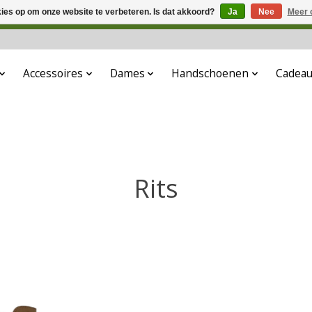
kies op om onze website te verbeteren. Is dat akkoord?
Ja
Nee
Meer 
 aanbouw. Eventueel geplaatste orders zullen niet worden gehono
Accessoires
Dames
Handschoenen
Cadea
Rits