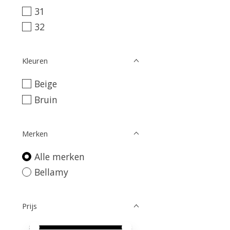
31
32
Kleuren
Beige
Bruin
Merken
Alle merken
Bellamy
Prijs
Minimale prijswaarde
Price maximum value