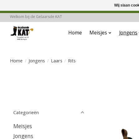
Wij slaan coo
Deze winkel is in
Welkom bij de Gelaarsde KAT
Home
Meisjes
Jongens
Home
/
Jongens
/
Laars
/
Rits
Categorieën
Meisjes
Jongens