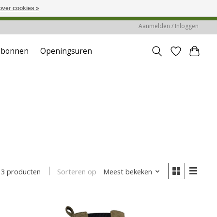
over cookies »
reerd of verwerkt.
Aanmelden / Inloggen
ubonnen
Openingsuren
Sorteren op
Meest bekeken
3 producten