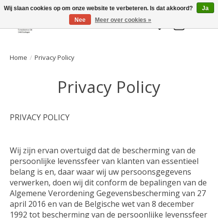
Welkom bij de Gelaarsde KAT
Wij slaan cookies op om onze website te verbeteren. Is dat akkoord?
Ja
Nee
Meer over cookies »
Verlanglijst
Winkelwa
Home
/
Privacy Policy
Privacy Policy
PRIVACY POLICY
Wij zijn ervan overtuigd dat de bescherming van de
persoonlijke levenssfeer van klanten van essentieel
belang is en, daar waar wij uw persoonsgegevens
verwerken, doen wij dit conform de bepalingen van de
Algemene Verordening Gegevensbescherming van 27
april 2016 en van de Belgische wet van 8 december
1992 tot bescherming van de persoonlijke levenssfeer