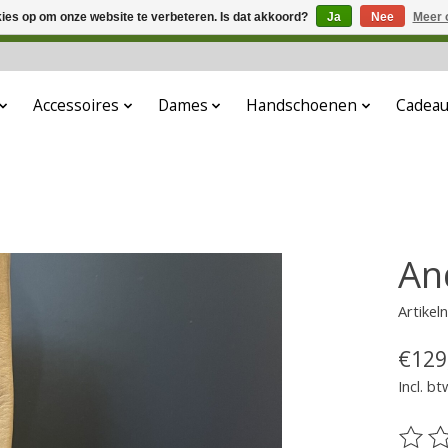
kies op om onze website te verbeteren. Is dat akkoord?
Ja
Nee
Meer 
 aanbouw. Eventueel geplaatste orders zullen niet worden gehono
Accessoires
Dames
Handschoenen
Cadea
An
Artike
€129
Incl. bt