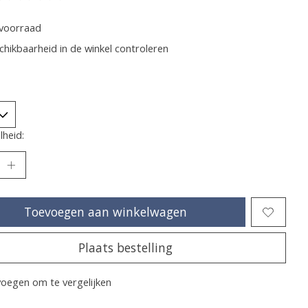
oordeling van dit product is
0
van de 5
voorraad
chikbaarheid in de winkel controleren
heid:
Toevoegen aan winkelwagen
Plaats bestelling
oegen om te vergelijken