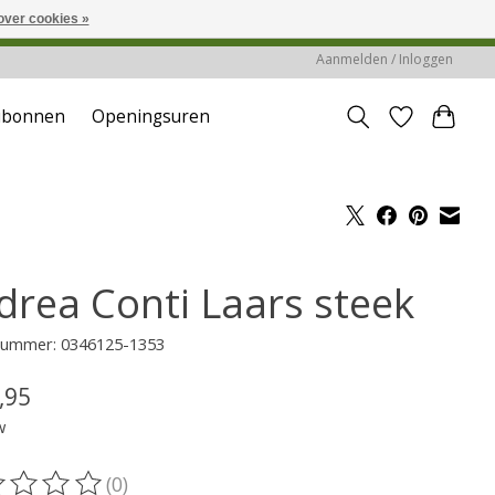
over cookies »
reerd of verwerkt.
Aanmelden / Inloggen
ubonnen
Openingsuren
drea Conti Laars steek
lnummer: 0346125-1353
,95
w
(0)