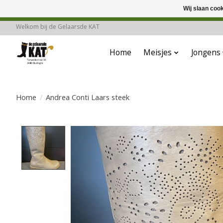
Wij slaan coo
Deze winkel is in
Welkom bij de Gelaarsde KAT
Home
Meisjes
Jongens
Home
/
Andrea Conti Laars steek
Product image slideshow Items