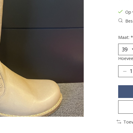
De be
Op 
Bes
Maat:
*
Hoeveel
Toev