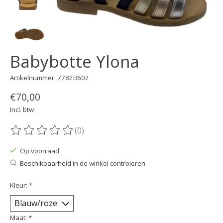
Babybotte Ylona
Artikelnummer: 7782B602
€70,00
Incl. btw
(0)
De beoordeling van dit product is
0
van de 5
Op voorraad
Beschikbaarheid in de winkel controleren
Kleur:
*
Maat:
*