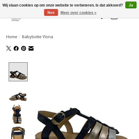
Welkom bij de Gelaarsde KAT
Wij slaan cookies op om onze website te verbeteren. Is dat akkoord?
Ja
Nee
Meer over cookies »
Verlanglijst
Winkelwa
Home
/
Babybotte Ylona
Product image slideshow Items