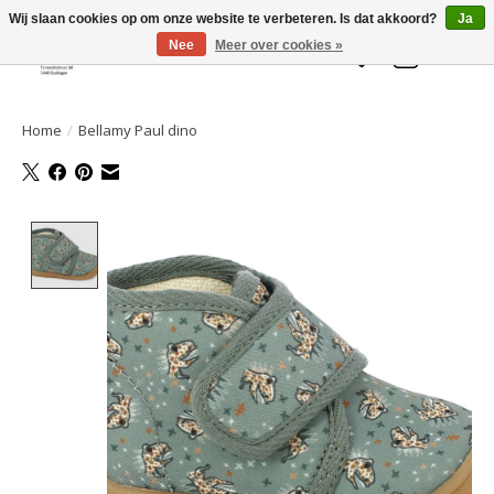
Welkom bij de Gelaarsde KAT
Wij slaan cookies op om onze website te verbeteren. Is dat akkoord?
Ja
Nee
Meer over cookies »
Verlanglijst
Winkelwa
Home
/
Bellamy Paul dino
Product image slideshow Items