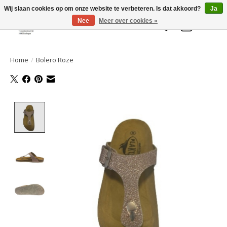
Welkom bij de Gelaarsde KAT
Wij slaan cookies op om onze website te verbeteren. Is dat akkoord?
Ja
Nee
Meer over cookies »
Verlanglijst
Winkelwa
Home
/
Bolero Roze
Product image slideshow Items