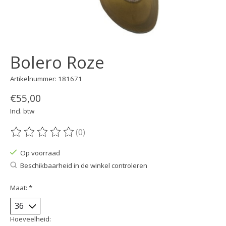
Bolero Roze
Artikelnummer: 181671
€55,00
Incl. btw
(0)
De beoordeling van dit product is
0
van de 5
Op voorraad
Beschikbaarheid in de winkel controleren
Maat:
*
Hoeveelheid: