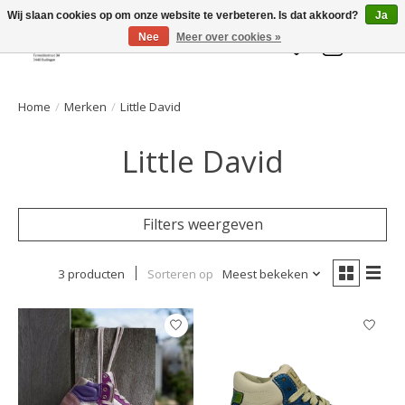
Welkom bij de Gelaarsde KAT
Wij slaan cookies op om onze website te verbeteren. Is dat akkoord?
Ja
Nee
Meer over cookies »
Verlanglijst
Winkelwa
Home
/
Merken
/
Little David
Little David
Filters weergeven
3 producten
Sorteren op
Meest bekeken