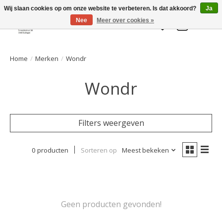
Welkom bij de Gelaarsde KAT
Wij slaan cookies op om onze website te verbeteren. Is dat akkoord?
Ja
Nee
Meer over cookies »
Verlanglijst
Winkelwa
Home
/
Merken
/
Wondr
Wondr
Filters weergeven
0 producten
Sorteren op
Meest bekeken
Geen producten gevonden!