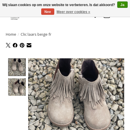
Welkom bij de Gelaarsde KAT
Wij slaan cookies op om onze website te verbeteren. Is dat akkoord?
Ja
Nee
Meer over cookies »
Verlanglijst
Winkelwa
Home
/
Clic laars beige fr
Product image slideshow Items