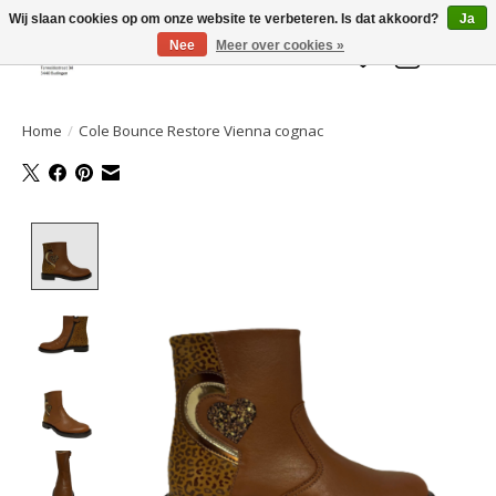
Welkom bij de Gelaarsde KAT
Wij slaan cookies op om onze website te verbeteren. Is dat akkoord?
Ja
Nee
Meer over cookies »
Verlanglijst
Winkelwa
Home
/
Cole Bounce Restore Vienna cognac
Product image slideshow Items