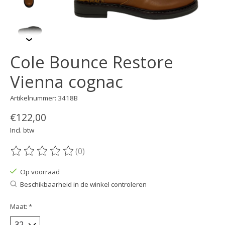
Cole Bounce Restore
Vienna cognac
Artikelnummer: 3418B
€122,00
Incl. btw
(0)
De beoordeling van dit product is
0
van de 5
Op voorraad
Beschikbaarheid in de winkel controleren
Maat:
*