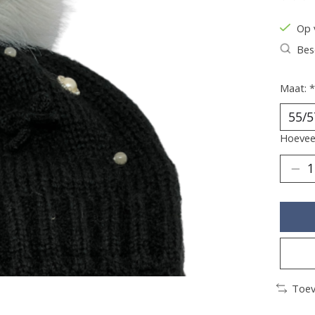
De be
Op 
Bes
Maat:
*
Hoeveel
Toev