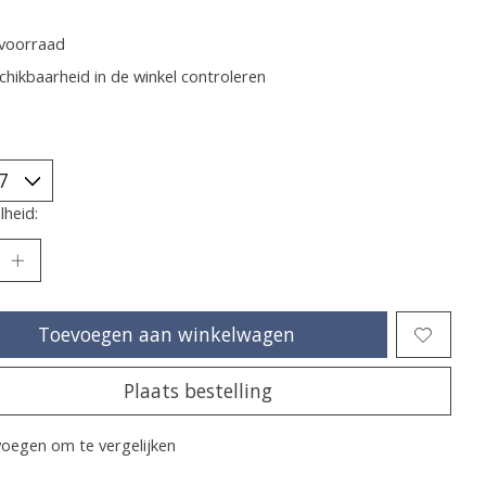
oordeling van dit product is
0
van de 5
voorraad
chikbaarheid in de winkel controleren
heid:
Toevoegen aan winkelwagen
Plaats bestelling
oegen om te vergelijken