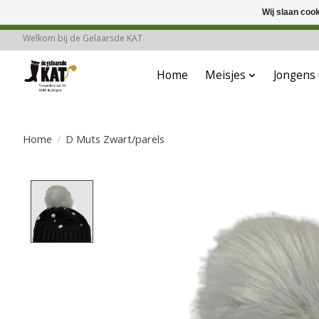
Wij slaan coo
Deze winkel is in
Welkom bij de Gelaarsde KAT
Home
Meisjes
Jongens
Home
/
D Muts Zwart/parels
Product image slideshow Items