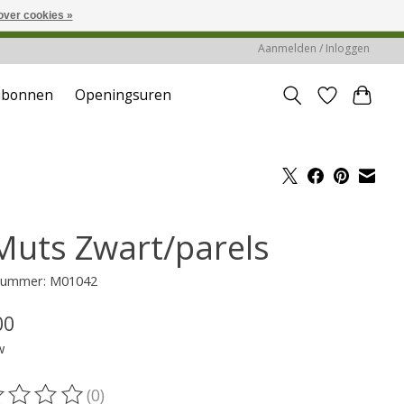
over cookies »
reerd of verwerkt.
Aanmelden / Inloggen
ubonnen
Openingsuren
Muts Zwart/parels
lnummer: M01042
00
w
(0)