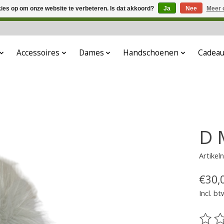
kies op om onze website te verbeteren. Is dat akkoord?
Ja
Nee
Meer 
 aanbouw. Eventueel geplaatste orders zullen niet worden gehono
Accessoires
Dames
Handschoenen
Cadea
D 
Artike
€30,
Incl. bt