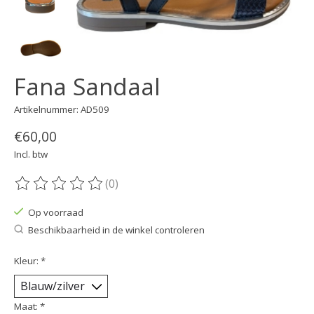
Fana Sandaal
Artikelnummer: AD509
€60,00
Incl. btw
(0)
De beoordeling van dit product is
0
van de 5
Op voorraad
Beschikbaarheid in de winkel controleren
Kleur:
*
Maat:
*