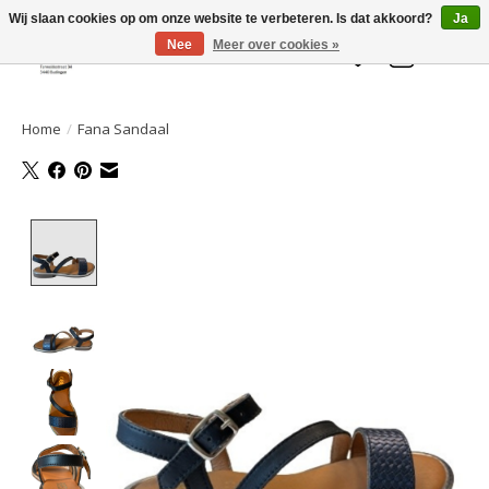
Welkom bij de Gelaarsde KAT
Wij slaan cookies op om onze website te verbeteren. Is dat akkoord?
Ja
Nee
Meer over cookies »
Verlanglijst
Winkelwa
Home
/
Fana Sandaal
Product image slideshow Items