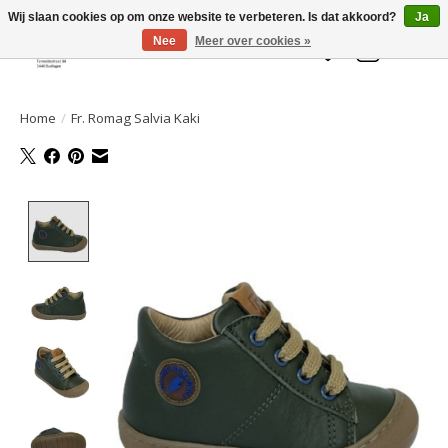
Welkom bij de Gelaarsde KAT
Wij slaan cookies op om onze website te verbeteren. Is dat akkoord?
Ja
Nee
Meer over cookies »
Verlanglijst
Winkelwa
Home
/
Fr. Romag Salvia Kaki
Product image slideshow Items