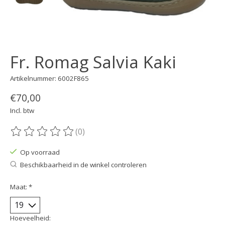
Fr. Romag Salvia Kaki
Artikelnummer: 6002F865
€70,00
Incl. btw
(0)
De beoordeling van dit product is
0
van de 5
Op voorraad
Beschikbaarheid in de winkel controleren
Maat:
*
Hoeveelheid: