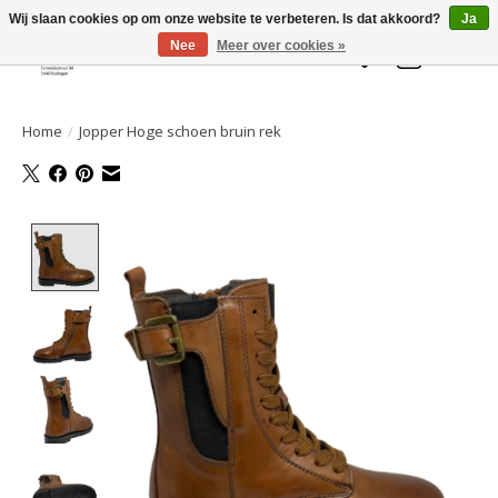
Welkom bij de Gelaarsde KAT
Wij slaan cookies op om onze website te verbeteren. Is dat akkoord?
Ja
Nee
Meer over cookies »
Verlanglijst
Winkelwa
Home
/
Jopper Hoge schoen bruin rek
Product image slideshow Items