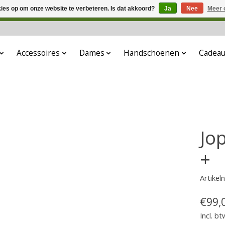
kies op om onze website te verbeteren. Is dat akkoord?
Ja
Nee
Meer 
 aanbouw. Eventueel geplaatste orders zullen niet worden gehono
Accessoires
Dames
Handschoenen
Cadea
Jo
+
Artike
€99,
Incl. bt