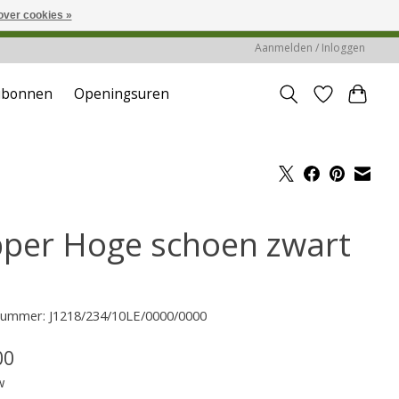
over cookies »
reerd of verwerkt.
Aanmelden / Inloggen
ubonnen
Openingsuren
pper Hoge schoen zwart
lnummer: J1218/234/10LE/0000/0000
00
w