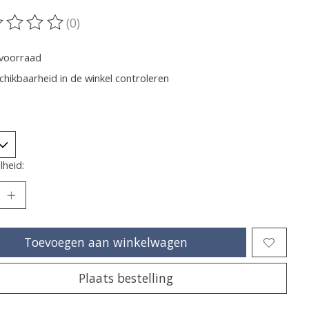
(0)
oordeling van dit product is
0
van de 5
voorraad
chikbaarheid in de winkel controleren
heid:
Toevoegen aan winkelwagen
Plaats bestelling