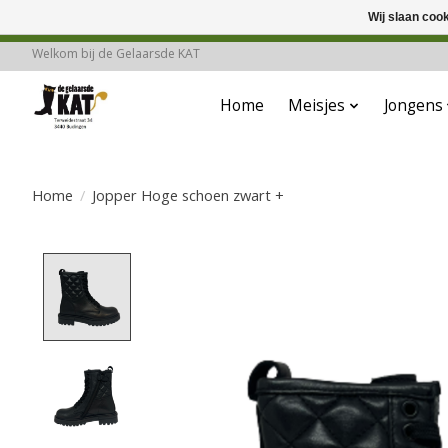
Wij slaan coo
Deze winkel is in
Welkom bij de Gelaarsde KAT
Home
Meisjes
Jongens
Home
/
Jopper Hoge schoen zwart +
Product image slideshow Items