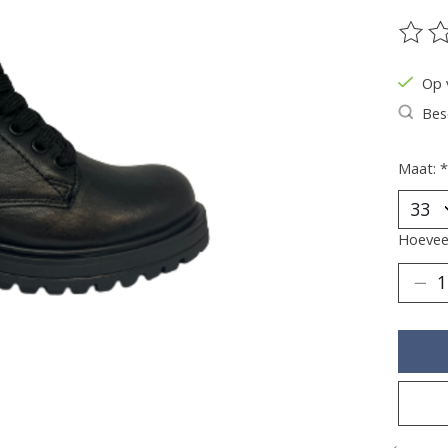
De be
Op 
Bes
Maat:
*
Hoeveel