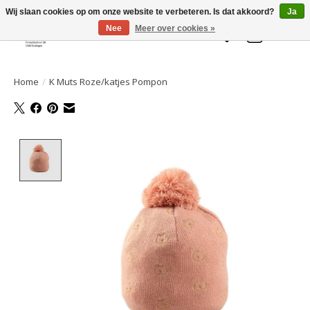
Welkom bij de Gelaarsde KAT
Wij slaan cookies op om onze website te verbeteren. Is dat akkoord?
Ja
Nee
Meer over cookies »
Verlanglijst
Winkelwa
Home
/
K Muts Roze/katjes Pompon
Product image slideshow Items