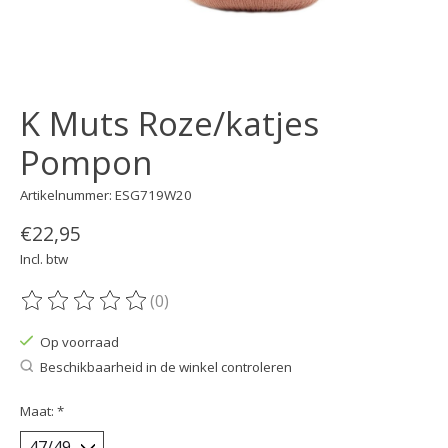
K Muts Roze/katjes
Pompon
Artikelnummer: ESG719W20
€22,95
Incl. btw
(0)
De beoordeling van dit product is
0
van de 5
Op voorraad
Beschikbaarheid in de winkel controleren
Maat:
*