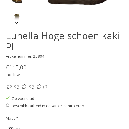
Lunella Hoge schoen kaki
PL
Artikelnummer: 23894
€115,00
Incl. btw
(0)
De beoordeling van dit product is
0
van de 5
Op voorraad
Beschikbaarheid in de winkel controleren
Maat:
*