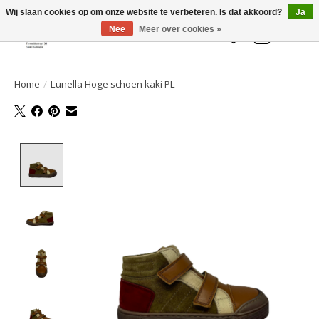
Welkom bij de Gelaarsde KAT
Wij slaan cookies op om onze website te verbeteren. Is dat akkoord?
Ja
Nee
Meer over cookies »
Verlanglijst
Winkelwa
Home
/
Lunella Hoge schoen kaki PL
Product image slideshow Items