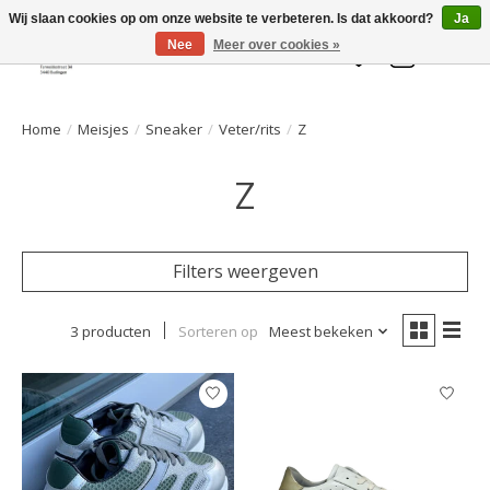
Welkom bij de Gelaarsde KAT
Wij slaan cookies op om onze website te verbeteren. Is dat akkoord?
Ja
Nee
Meer over cookies »
Verlanglijst
Winkelwa
Home
/
Meisjes
/
Sneaker
/
Veter/rits
/
Z
Z
Filters weergeven
3 producten
Sorteren op
Meest bekeken