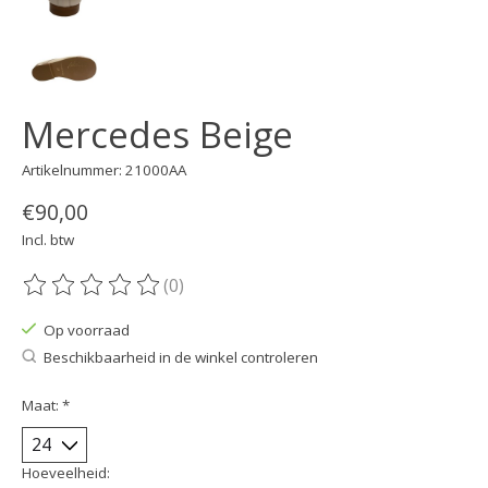
Mercedes Beige
Artikelnummer: 21000AA
€90,00
Incl. btw
(0)
De beoordeling van dit product is
0
van de 5
Op voorraad
Beschikbaarheid in de winkel controleren
Maat:
*
Hoeveelheid: