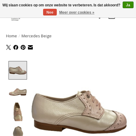
Welkom bij de Gelaarsde KAT
Wij slaan cookies op om onze website te verbeteren. Is dat akkoord?
Ja
Nee
Meer over cookies »
Verlanglijst
Winkelwa
Home
/
Mercedes Beige
Product image slideshow Items