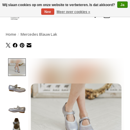
Welkom bij de Gelaarsde KAT
Wij slaan cookies op om onze website te verbeteren. Is dat akkoord?
Ja
Nee
Meer over cookies »
Verlanglijst
Winkelwa
Home
/
Mercedes Blauw Lak
Product image slideshow Items