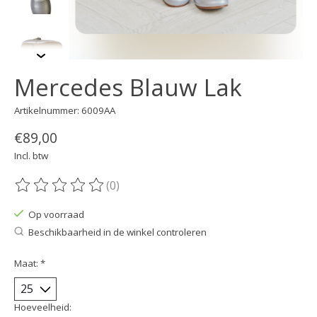
Mercedes Blauw Lak
Artikelnummer: 6009AA
€89,00
Incl. btw
(0)
De beoordeling van dit product is
0
van de 5
Op voorraad
Beschikbaarheid in de winkel controleren
Maat:
*
Hoeveelheid: