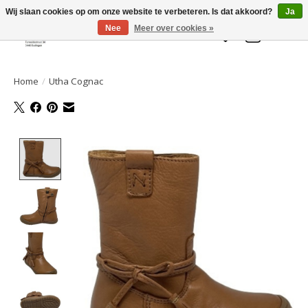
Welkom bij de Gelaarsde KAT
Wij slaan cookies op om onze website te verbeteren. Is dat akkoord?
Ja
Nee
Meer over cookies »
Verlanglijst
Winkelwa
Home
/
Utha Cognac
Product image slideshow Items