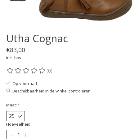
Utha Cognac
€83,00
Incl. btw
(0)
De beoordeling van dit product is
0
van de 5
Op voorraad
Beschikbaarheid in de winkel controleren
Maat:
*
Hoeveelheid: